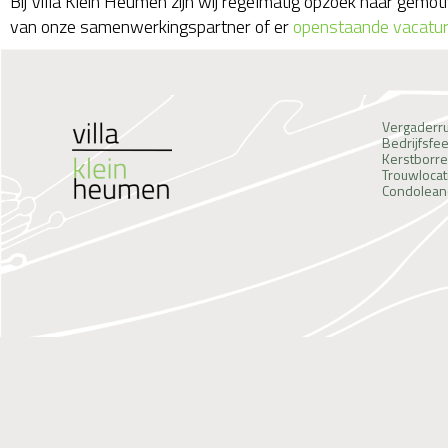
Bij Villa Klein Heumen zijn wij regelmatig opzoek naar gem
van onze samenwerkingspartner of er
openstaande vacature
Vergaderr
Bedrijfsfe
Kerstborre
Trouwlocat
Condolean