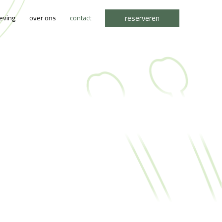
reserveren
eving
over ons
contact