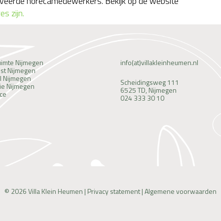
otiveerde horecamedewerkers. Bekijk op de website
s zijn.
uimte Nijmegen
info(at)villakleinheumen.nl
est Nijmegen
l Nijmegen
Scheidingsweg 111
ie Nijmegen
6525 TD, Nijmegen
ce
024 333 30 10
© 2026 Villa Klein Heumen |
Privacy statement
|
Algemene voorwaarden