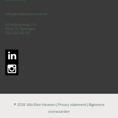
info(at)villakleinheumen.nl
Scheidingsweg 111
6525 TD, Nijmegen
024 333 30 10
© 2026 Villa Klein Heumen |
Privacy statement
|
Algemene
voorwaarden